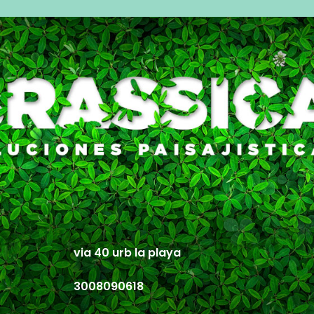
via 40 urb la playa
3008090618
info@brassica.com.co
info@brassica.com.co