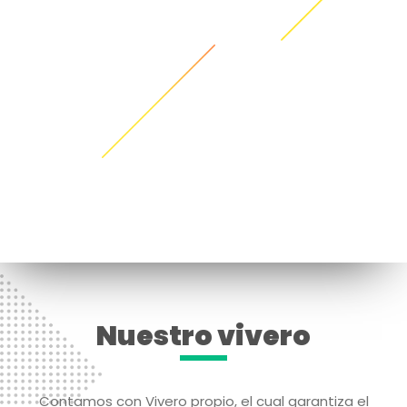
Nuestro vivero
Contamos con Vivero propio, el cual garantiza el
ofrecimiento de una gran variedad de plantas tanto
de interior como exterior, árboles, palmas y grama;
así mismo ponemos a su disposición todos los
insumos y elementos necesarios para brindar un
espacio más acogedor, tales como materas,
lámparas, plantas artificiales, piedras decorativas,
material orgánico, en fin todo elemento que
armonice y embellezca el paisaje.